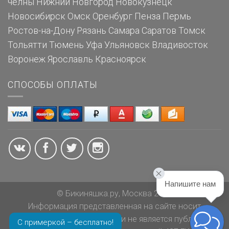
челны
Нижний Новгород
Новокузнецк
Новосибирск
Омск
Оренбург
Пенза
Пермь
Ростов-на-Дону
Рязань
Самара
Саратов
Томск
Тольятти
Тюмень
Уфа
Ульяновск
Владивосток
Воронеж
Ярославль
Красноярск
СПОСОБЫ ОПЛАТЫ
Напишите нам
© Бикиняшка.ру, Москва 2026
Информация представленная на сайте носит
ознакомительный характер и не является публичной
С примеркой – бесплатно!