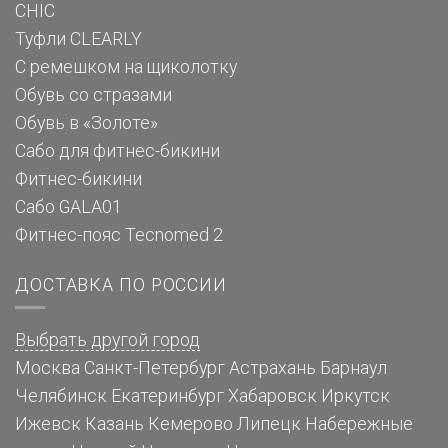
CHIC
Туфли CLEARLY
С ремешком на щиколотку
Обувь со стразами
Обувь в «Золоте»
Сабо для фитнес-бикини
Фитнес-бикини
Сабо GALA01
Фитнес-пояс Tecnomed 2
ДОСТАВКА ПО РОССИИ
Выбрать другой город
Москва
Санкт-Петербург
Астрахань
Барнаул
Челябинск
Екатеринбург
Хабаровск
Иркутск
Ижевск
Казань
Кемерово
Липецк
Набережные