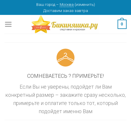
Skip
Ваш город
–
Москва
(
изменить
)
изменить
МОСКВА
Доставим заказ
завтра
to
content
0
СОМНЕВАЕТЕСЬ ? ПРИМЕРЬТЕ!
Если Вы не уверены, подойдет ли Вам
конкретный размер – закажите сразу несколько,
примерьте и оплатите только тот, который
подойдет именно Вам