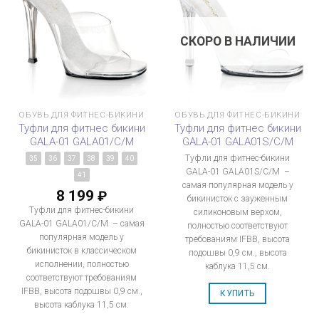
СКОРО В НАЛИЧИИ
ОБУВЬ ДЛЯ ФИТНЕС-БИКИНИ
ОБУВЬ ДЛЯ ФИТНЕС-БИКИНИ
Туфли для фитнес бикини
Туфли для фитнес бикини
GALA-01 GALA01/C/M
GALA-01 GALA01S/C/M
Туфли для фитнес-бикини
35
36
37
38
39
40
GALA-01 GALA01S/C/M –
41
самая популярная модель у
8 199
₽
бикинисток с зауженным
Туфли для фитнес-бикини
силиконовым верхом,
GALA-01 GALA01/C/M – самая
полностью соответствуют
популярная модель у
требованиям IFBB, высота
бикинисток в классическом
подошвы 0,9 см., высота
исполнении, полностью
каблука 11,5 см.
соответствуют требованиям
IFBB, высота подошвы 0,9 см.,
КУПИТЬ
высота каблука 11,5 см.