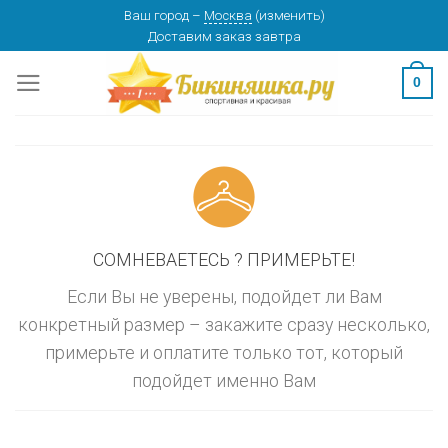
Skip
Ваш город
–
Москва
(
изменить
)
изменить
МОСКВА
Доставим заказ
завтра
to
content
0
СОМНЕВАЕТЕСЬ ? ПРИМЕРЬТЕ!
Если Вы не уверены, подойдет ли Вам
конкретный размер – закажите сразу несколько,
примерьте и оплатите только тот, который
подойдет именно Вам