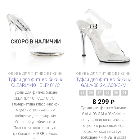
СКОРО В НАЛИЧИИ
ОБУВЬ ДЛЯ ФИТНЕС-БИКИНИ
ОБУВЬ ДЛЯ ФИТНЕС-БИКИНИ
Туфли для фитнес бикини
Туфли для фитнес бикини
CLEARLY-401 CLE401/C
GALA-08 GALA08/C/M
Туфли для фитнес бикини
35
36
37
38
39
41
CLEARLY-401 CLE401/C –
8 299
₽
альтернатива классической
Туфли для фитнес бикини
модели с заниженным
GALA-08 GALA08/C/M –
каблуком для придания
популярная классическая
большей устойчивости.
модель с ремешком без
Полностью соответствуют
отделки, соответствует
требованиям IFBB, высота
требованиям IFBB, высота