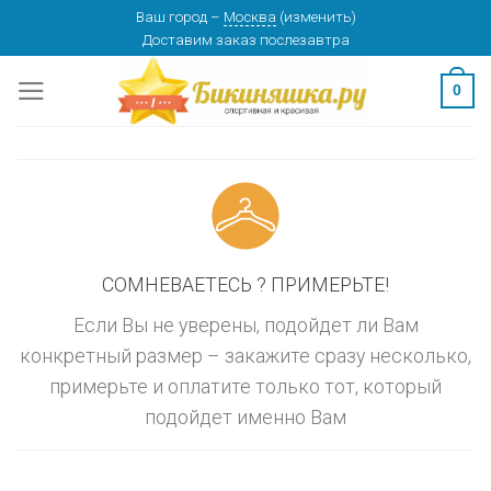
Skip
Ваш город
–
Москва
(
изменить
)
изменить
МОСКВА
Доставим заказ
послезавтра
to
content
0
СОМНЕВАЕТЕСЬ ? ПРИМЕРЬТЕ!
Если Вы не уверены, подойдет ли Вам
конкретный размер – закажите сразу несколько,
примерьте и оплатите только тот, который
подойдет именно Вам