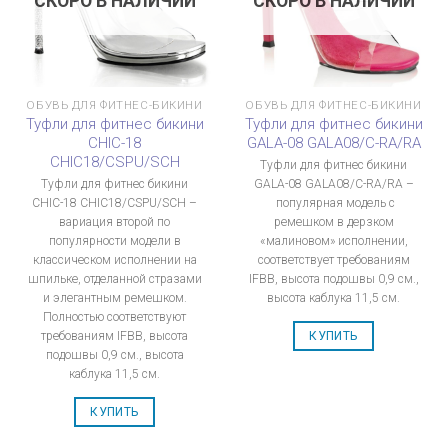
СКОРО В НАЛИЧИИ
СКОРО В НАЛИЧИИ
ОБУВЬ ДЛЯ ФИТНЕС-БИКИНИ
ОБУВЬ ДЛЯ ФИТНЕС-БИКИНИ
Туфли для фитнес бикини
Туфли для фитнес бикини
CHIC-18
GALA-08 GALA08/C-RA/RA
CHIC18/CSPU/SCH
Туфли для фитнес бикини
Туфли для фитнес бикини
GALA-08 GALA08/C-RA/RA –
CHIC-18 CHIC18/CSPU/SCH –
популярная модель с
вариация второй по
ремешком в дерзком
популярности модели в
«малиновом» исполнении,
классическом исполнении на
соответствует требованиям
шпильке, отделанной стразами
IFBB, высота подошвы 0,9 см.,
и элегантным ремешком.
высота каблука 11,5 см.
Полностью соответствуют
требованиям IFBB, высота
КУПИТЬ
подошвы 0,9 см., высота
каблука 11,5 см.
КУПИТЬ