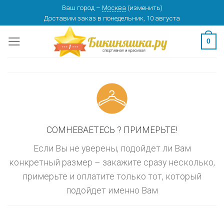
Skip
Ваш город
–
Москва
(
изменить
)
изменить
МОСКВА
Доставим заказ
в понедельник, 10 августа
to
content
0
СОМНЕВАЕТЕСЬ ? ПРИМЕРЬТЕ!
Если Вы не уверены, подойдет ли Вам
конкретный размер – закажите сразу несколько,
примерьте и оплатите только тот, который
подойдет именно Вам