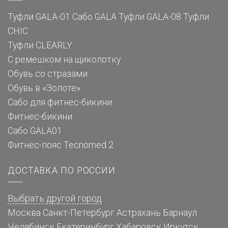
Туфли GALA-01
Сабо GALA
Туфли GALA-08
Туфли
CHIC
Туфли CLEARLY
С ремешком на щиколотку
Обувь со стразами
Обувь в «Золоте»
Сабо для фитнес-бикини
Фитнес-бикини
Сабо GALA01
Фитнес-пояс Tecnomed 2
ДОСТАВКА ПО РОССИИ
Выбрать другой город
Москва
Санкт-Петербург
Астрахань
Барнаул
Челябинск
Екатеринбург
Хабаровск
Иркутск