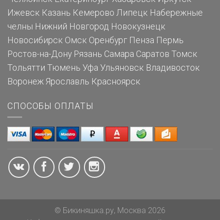
Ижевск
Казань
Кемерово
Липецк
Набережные
челны
Нижний Новгород
Новокузнецк
Новосибирск
Омск
Оренбург
Пенза
Пермь
Ростов-на-Дону
Рязань
Самара
Саратов
Томск
Тольятти
Тюмень
Уфа
Ульяновск
Владивосток
Воронеж
Ярославль
Красноярск
СПОСОБЫ ОПЛАТЫ
© Бикиняшка.ру, Москва 2026