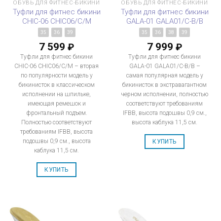
ОБУВЬ ДЛЯ ФИТНЕС-БИКИНИ
ОБУВЬ ДЛЯ ФИТНЕС-БИКИНИ
Туфли для фитнес бикини
Туфли для фитнес бикини
CHIC-06 CHIC06/C/M
GALA-01 GALA01/C-B/B
35
36
39
35
36
38
39
7 599
7 999
₽
₽
Туфли для фитнес бикини
Туфли для фитнес бикини
CHIC-06 CHIC06/C/M – вторая
GALA-01 GALA01/C-B/B –
по популярности модель у
самая популярная модель у
бикинисток в классическом
бикинисток в экстравагантном
исполнении на шпильке,
черном исполнении, полностью
имеющая ремешок и
соответствуют требованиям
фронтальный подъем.
IFBB, высота подошвы 0,9 см.,
Полностью соответствуют
высота каблука 11,5 см.
требованиям IFBB, высота
подошвы 0,9 см., высота
КУПИТЬ
каблука 11,5 см.
КУПИТЬ