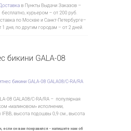
Доставка
в Пункты Выдачи Заказов –
бесплатно, курьером – от 200 руб.
ставка по Москве и Санкт-Петербурге–
т 1 дня, по другим городам – от 2 дней.
ес бикини GALA-08
итнес бикини GALA-08 GALA08/C-RA/RA
ALA-08 GALA08/C-RA/RA – популярная
ом «малиновом» исполнении,
 IFBB, высота подошвы 0,9 см., высота
и, если он вам понравился - напишите нам об