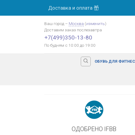
Skip
Доставка и оплата
МОСК
to
content
Ваш город
–
Москва
(
изменить
)
Доставим заказ
послезавтра
Оплата картой банка
+7(499)350-13-80
По будням с 10:00 до 19:00
ОБУВЬ ДЛЯ ФИТНЕ
ОДОБРЕНО IFBB