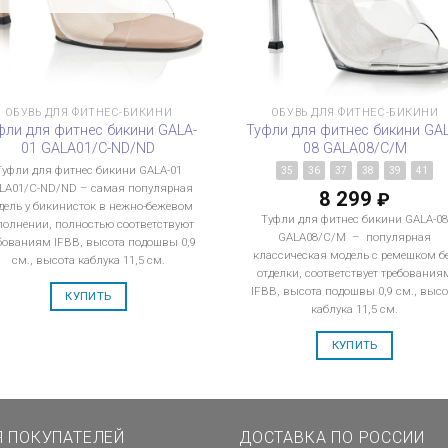
ОБУВЬ ДЛЯ ФИТНЕС-БИКИНИ
ОБУВЬ ДЛЯ ФИТНЕС-БИКИНИ
фли для фитнес бикини GALA-
Туфли для фитнес бикини GA
01 GALA01/C-ND/ND
08 GALA08/C/M
Туфли для фитнес бикини GALA-01
35
36
37
38
39
41
LA01/C-ND/ND – самая популярная
8 299
₽
дель у бикинисток в нежно-бежевом
Туфли для фитнес бикини GALA-0
полнении, полностью соответствуют
GALA08/C/M – популярная
бованиям IFBB, высота подошвы 0,9
классическая модель с ремешком б
см., высота каблука 11,5 см.
отделки, соответствует требования
IFBB, высота подошвы 0,9 см., высо
КУПИТЬ
каблука 11,5 см.
КУПИТЬ
Я ПОКУПАТЕЛЕЙ
ДОСТАВКА ПО РОССИИ