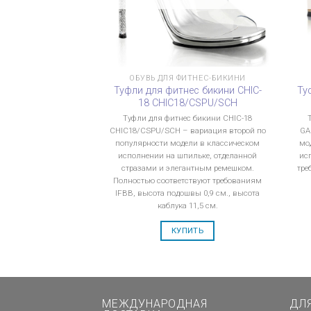
ОБУВЬ ДЛЯ ФИТНЕС-БИКИНИ
Туфли для фитнес бикини CHIC-
Ту
18 CHIC18/CSPU/SCH
Туфли для фитнес бикини CHIC-18
CHIC18/CSPU/SCH – вариация второй по
GA
популярности модели в классическом
мо
исполнении на шпильке, отделанной
ис
стразами и элегантным ремешком.
тре
Полностью соответствуют требованиям
IFBB, высота подошвы 0,9 см., высота
каблука 11,5 см.
КУПИТЬ
МЕЖДУНАРОДНАЯ
ДЛ