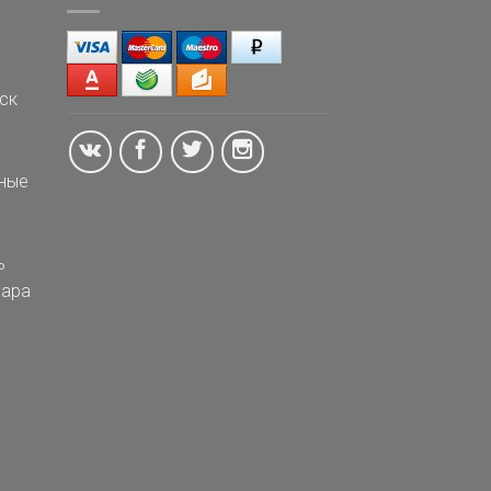
ск
ные
ь
ара