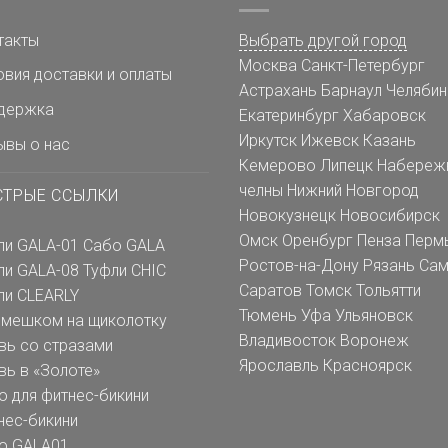
такты
Выбрать другой город
Москва
Санкт-Петербург
овия доставки и оплаты
Астрахань
Барнаул
Челябин
держка
Екатеринбург
Хабаровск
Иркутск
Ижевск
Казань
ывы о нас
Кемерово
Липецк
Набереж
челны
Нижний Новгород
СТРЫЕ ССЫЛКИ
Новокузнецк
Новосибирск
Омск
Оренбург
Пенза
Перм
ли GALA-01
Сабо GALA
Ростов-на-Дону
Рязань
Сам
ли GALA-08
Туфли CHIC
Саратов
Томск
Тольятти
ли CLEARLY
Тюмень
Уфа
Ульяновск
емешком на щиколотку
Владивосток
Воронеж
вь со стразами
Ярославль
Красноярск
вь в «Золоте»
о для фитнес-бикини
нес-бикини
о GALA01