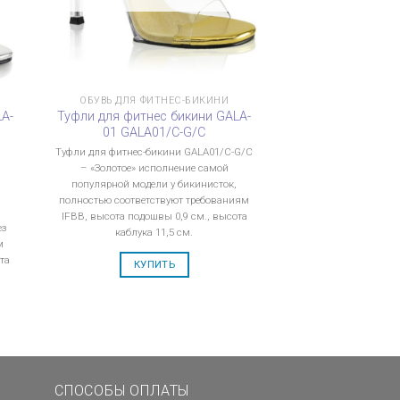
ОБУВЬ ДЛЯ ФИТНЕС-БИКИНИ
LA-
Туфли для фитнес бикини GALA-
01 GALA01/C-G/C
Туфли для фитнес-бикини GALA01/C-G/C
– «Золотое» исполнение самой
популярной модели у бикинисток,
8
полностью соответствуют требованиям
IFBB, высота подошвы 0,9 см., высота
ез
каблука 11,5 см.
м
та
КУПИТЬ
СПОСОБЫ ОПЛАТЫ