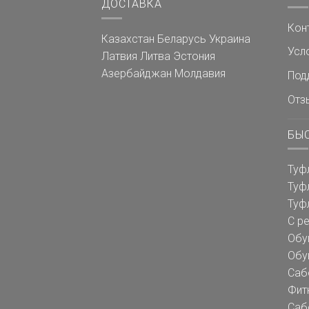
ДОСТАВКА
Кон
Казахстан
Беларусь
Украина
Усл
Латвия
Литва
Эстония
Азербайджан
Молдавия
Под
Отз
БЫ
Туф
Туф
Туф
С р
Обу
Обу
Саб
Фит
Саб