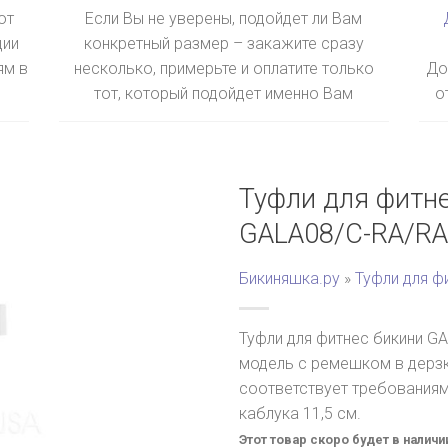
ют
Если Вы не уверены, подойдет ли Вам
ции
конкретный размер – закажите сразу
ям в
несколько, примерьте и оплатите только
До
тот, который подойдет именно Вам
о
Туфли для фитн
GALA08/C-RA/RA
Бикиняшка.ру
»
Туфли для ф
Туфли для фитнес бикини G
модель с ремешком в дерзк
соответствует требованиям
каблука 11,5 см.
Этот товар скоро будет в наличи