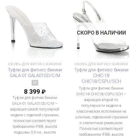
СКОРО В НАЛИЧИИ
ОБУВЬ ДЛЯ ФИТНЕС-БИКИНИ
ОБУВЬ ДЛЯ ФИТНЕС-БИКИНИ
Туфли для фитнес бикини
Туфли для фитнес бикини
GALA-01 GALA01SD/C/M
CHIC-18
CHIC18/CSPU/SCH
35
Туфли для фитнес бикини
8 399
₽
CHIC-18 CHIC18/CSPU/SCH –
Туфли для фитнес бикини
вариация второй по
GALA-01 GALA01SD/C/M –
популярности модели в
вариация самой популярной
классическом исполнении на
модели с отделкой стразами,
шпильке, отделанной стразами
полностью соответствуют
и элегантным ремешком.
требованиям IFBB, высота
Полностью соответствуют
подошвы 0,9 см., высота
требованиям IFBB, высота