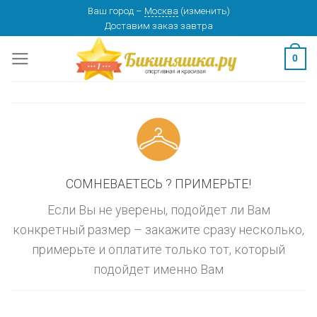
Skip
Ваш город
–
Москва
(
изменить
)
изменить
МОСКВА
Доставим заказ
завтра
to
content
0
СОМНЕВАЕТЕСЬ ? ПРИМЕРЬТЕ!
Если Вы не уверены, подойдет ли Вам
конкретный размер – закажите сразу несколько,
примерьте и оплатите только тот, который
подойдет именно Вам