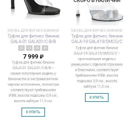
СКОРО В НАЛИЧИИ
ОБУВЬ ДЛЯ ФИТНЕС-БИКИНИ
ОБУВЬ ДЛЯ ФИТНЕС-БИКИНИ
Туфли для фитнес бикини
Туфли для фитнес бикини
GALA-01 GALA01/C-B/B
GALA-19 GALA19/SMCG/C
Туфли для фитнес бикини
35
36
38
39
GALA-19 GALA19/SMCG/C –
7 999
₽
оригинальная модель с
Туфли для фитнес бикини
ремешком с отделкой стразами
GALA-01 GALA01/C-B/B –
и блестками, соответствует
самая популярная модель у
требованиям IFBB, высота
бикинисток в экстравагантном
подошвы 0,9 см., высота
черном исполнении, полностью
каблука 11,5 см.
соответствуют требованиям
IFBB, высота подошвы 0,9 см.,
КУПИТЬ
высота каблука 11,5 см.
КУПИТЬ