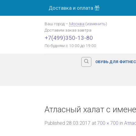
Skip
Доставка и оплата
to
content
Ваш город
–
Москва
(
изменить
)
Доставим заказ
завтра
+7(499)350-13-80
По будням с 10:00 до 19:00
ОБУВЬ ДЛЯ ФИТНЕ
Атласный халат с имен
Published
28.03.2017
at
700 × 700
in
Атла