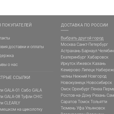
Я ПОКУПАТЕЛЕЙ
ДОСТАВКА ПО РОССИИ
такты
Выбрать другой город
Москва
Санкт-Петербург
овия доставки и оплаты
Астрахань
Барнаул
Челябин
держка
Екатеринбург
Хабаровск
Иркутск
Ижевск
Казань
ывы о нас
Кемерово
Липецк
Набереж
челны
Нижний Новгород
СТРЫЕ ССЫЛКИ
Новокузнецк
Новосибирск
Омск
Оренбург
Пенза
Перм
ли GALA-01
Сабо GALA
Ростов-на-Дону
Рязань
Сам
ли GALA-08
Туфли CHIC
Саратов
Томск
Тольятти
ли CLEARLY
Тюмень
Уфа
Ульяновск
емешком на щиколотку