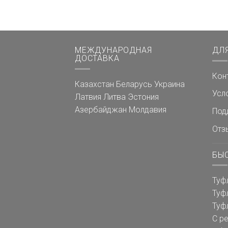
МЕЖДУНАРОДНАЯ
ДЛ
ДОСТАВКА
Кон
Казахстан
Беларусь
Украина
Усл
Латвия
Литва
Эстония
Азербайджан
Молдавия
Под
Отз
БЫ
Туф
Туф
Туф
С р