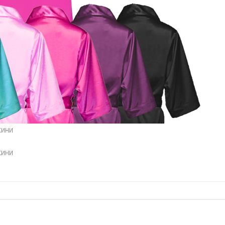
кини
кини