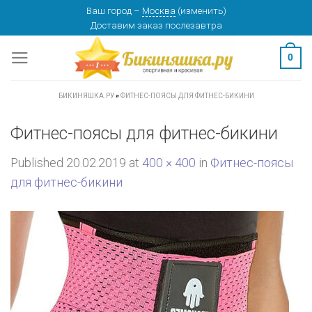
Skip
Ваш город
–
Москва
(
изменить
)
Доставим заказ
послезавтра
to
content
0
БИКИНЯШКА.РУ
»
ФИТНЕС-ПОЯСЫ ДЛЯ ФИТНЕС-БИКИНИ
Фитнес-поясы для фитнес-бикини
Published
20.02.2019
at
400 × 400
in
Фитнес-поясы
для фитнес-бикини