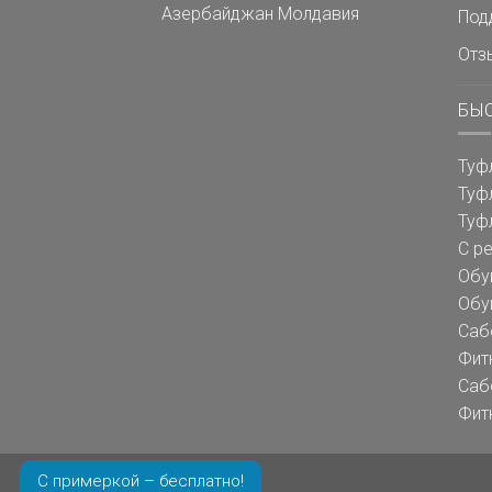
Азербайджан
Молдавия
Под
Отз
БЫ
Туф
Туф
Туф
С р
Обу
Обу
Саб
Фит
Саб
Фит
С примеркой – бесплатно!