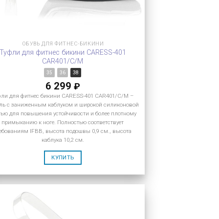
ОБУВЬ ДЛЯ ФИТНЕС-БИКИНИ
Туфли для фитнес бикини CARESS-401
CAR401/C/M
35
36
38
6 299
₽
фли для фитнес бикини CARESS-401 CAR401/C/M –
ль с заниженным каблуком и широкой силиконовой
тью для повышения устойчивости и более плотному
примыканию к ноге. Полностью соответствует
ебованиям IFBB, высота подошвы 0,9 см., высота
каблука 10,2 см.
КУПИТЬ