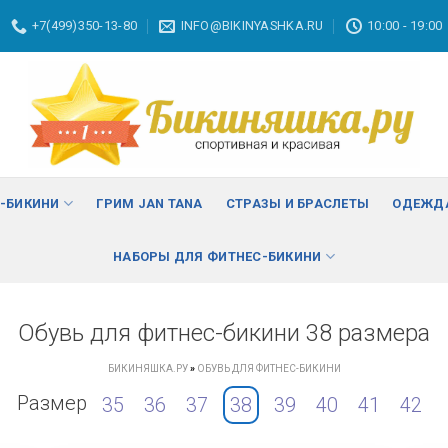
+7(499)350-13-80
INFO@BIKINYASHKA.RU
10:00 - 19:00
С-БИКИНИ
ГРИМ JAN TANA
СТРАЗЫ И БРАСЛЕТЫ
ОДЕЖДА
НАБОРЫ ДЛЯ ФИТНЕС-БИКИНИ
Обувь для фитнес-бикини 38 размера
БИКИНЯШКА.РУ
»
ОБУВЬ ДЛЯ ФИТНЕС-БИКИНИ
Размер
35
36
37
38
39
40
41
42