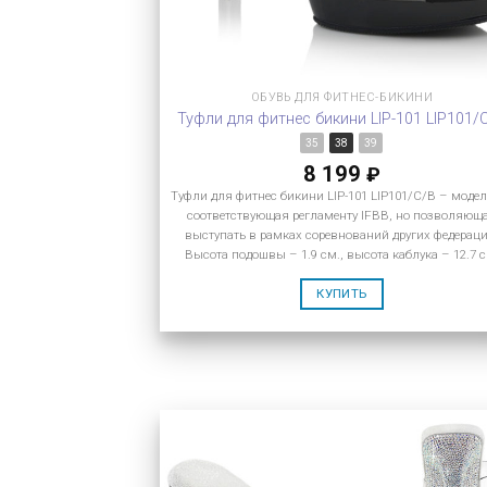
ОБУВЬ ДЛЯ ФИТНЕС-БИКИНИ
Туфли для фитнес бикини LIP-101 LIP101/
35
38
39
8 199
₽
Туфли для фитнес бикини LIP-101 LIP101/C/B – модел
соответствующая регламенту IFBB, но позволяющ
выступать в рамках соревнований других федераци
Высота подошвы – 1.9 см., высота каблука – 12.7 с
КУПИТЬ