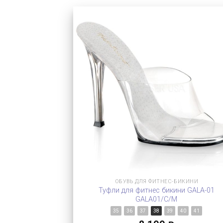
ОБУВЬ ДЛЯ ФИТНЕС-БИКИНИ
Туфли для фитнес бикини GALA-01
GALA01/C/M
35
36
37
38
39
40
41