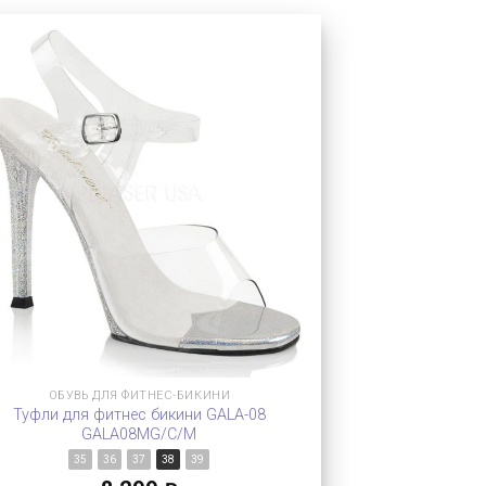
ОБУВЬ ДЛЯ ФИТНЕС-БИКИНИ
Туфли для фитнес бикини GALA-08
GALA08MG/C/M
35
36
37
38
39