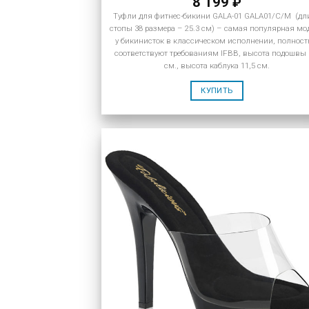
8 199
₽
Туфли для фитнес-бикини GALA-01 GALA01/C/M (дл
стопы 38 размера – 25.3 см) – самая популярная мо
у бикинисток в классическом исполнении, полнос
соответствуют требованиям IFBB, высота подошвы 
см., высота каблука 11,5 см.
КУПИТЬ