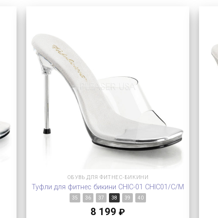
ОБУВЬ ДЛЯ ФИТНЕС-БИКИНИ
Туфли для фитнес бикини CHIC-01 CHIC01/C/M
35
36
37
38
39
40
8 199
₽