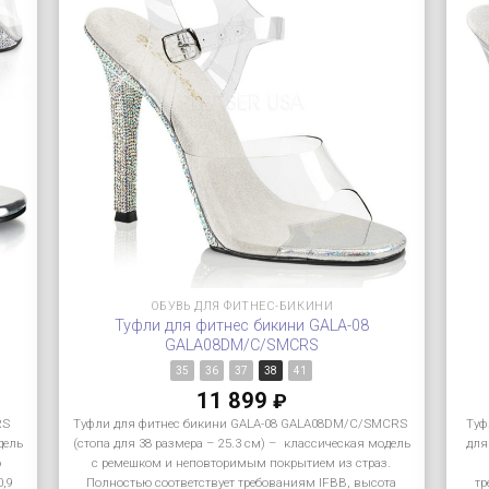
ОБУВЬ ДЛЯ ФИТНЕС-БИКИНИ
Туфли для фитнес бикини GALA-08
GALA08DM/C/SMCRS
35
36
37
38
41
11 899
₽
RS
Туфли для фитнес бикини GALA-08 GALA08DM/C/SMCRS
Туф
дель
(стопа для 38 размера – 25.3 см) – классическая модель
для
ю
с ремешком и неповторимым покрытием из страз.
0,9
Полностью соответствует требованиям IFBB, высота
тр