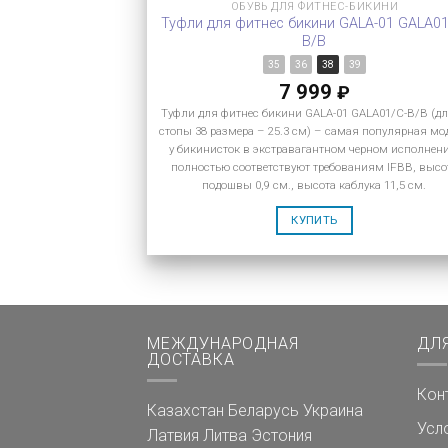
ОБУВЬ ДЛЯ ФИТНЕС-БИКИНИ
Туфли для фитнес бикини GALA-01 GALA01
B/B
35
36
38
39
7 999
₽
Туфли для фитнес бикини GALA-01 GALA01/C-B/B (д
стопы 38 размера – 25.3 см) – самая популярная мо
у бикинисток в экстравагантном черном исполнен
полностью соответствуют требованиям IFBB, высо
подошвы 0,9 см., высота каблука 11,5 см.
КУПИТЬ
МЕЖДУНАРОДНАЯ
ДЛ
ДОСТАВКА
Кон
Казахстан
Беларусь
Украина
Усл
Латвия
Литва
Эстония