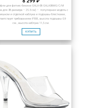
8 299
₽
уфли для фитнес бикини GALA-08 GALA08MG/C/M
па для 38 размера – 25.3 см) – популярная модель с
мешком и отделкой каблука и подошвы блестками,
тветствует требованиям IFBB, высота подошвы 0,9
см., высота каблука 11,5 см.
КУПИТЬ