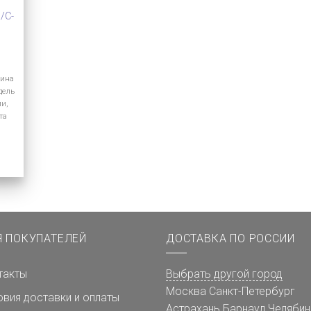
/C-
лина
дель
ии,
та
Я ПОКУПАТЕЛЕЙ
ДОСТАВКА ПО РОССИИ
такты
Выбрать другой город
Москва
Санкт-Петербург
овия доставки и оплаты
Астрахань
Барнаул
Челябин