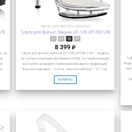
ОБУВЬ ДЛЯ ФИТНЕС-БИКИНИ
C/B
Туфли для фитнес бикини LIP-108 LIP108/C/M
35
36
38
39
8 399
₽
ь, не
Туфли для фитнес бикини LIP-108 LIP108/C/M – модель,
Ту
ая
не соответствующая регламенту IFBB, но позволяющая
моде
й.
выступать в рамках соревнований других федераций.
час
м.
Высота подошвы – 1.9 см., высота каблука – 12.7 см.
тр
КУПИТЬ