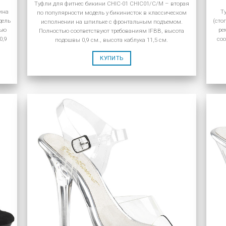
Туфли для фитнес бикини CHIC-01 CHIC01/C/M – вторая
ина
Т
по популярности модель у бикинисток в классическом
дель
(сто
исполнении на шпильке с фронтальным подъемом.
тью
ре
Полностью соответствуют требованиям IFBB, высота
0,9
соо
подошвы 0,9 см., высота каблука 11,5 см.
КУПИТЬ