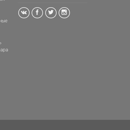
ные
ь
ара