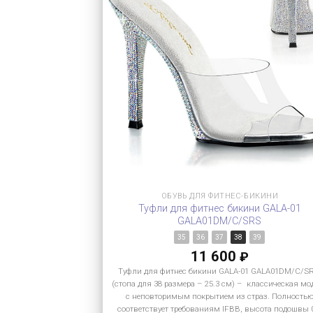
ОБУВЬ ДЛЯ ФИТНЕС-БИКИНИ
Туфли для фитнес бикини GALA-01
GALA01DM/C/SRS
35
36
37
38
39
11 600
₽
Туфли для фитнес бикини GALA-01 GALA01DM/C/S
(стопа для 38 размера – 25.3 см) – классическая мо
с неповторимым покрытием из страз. Полность
соответствует требованиям IFBB, высота подошвы 