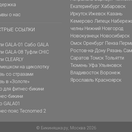
держка
Екатеринбург
Хабаровск
Иркутск
Ижевск
Казань
ывы о нас
Кемерово
Липецк
Набереж
челны
Нижний Новгород
СТРЫЕ ССЫЛКИ
Новокузнецк
Новосибирск
Омск
Оренбург
Пенза
Перм
ли GALA-01
Сабо GALA
Ростов-на-Дону
Рязань
Сам
ли GALA-08
Туфли CHIC
Саратов
Томск
Тольятти
ли CLEARLY
Тюмень
Уфа
Ульяновск
емешком на щиколотку
Владивосток
Воронеж
вь со стразами
Ярославль
Красноярск
вь в «Золоте»
о для фитнес-бикини
нес-бикини
о GALA01
нес-пояс Tecnomed 2
© Бикиняшка.ру, Москва 2026