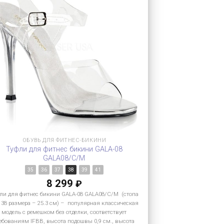
ОБУВЬ ДЛЯ ФИТНЕС-БИКИНИ
Туфли для фитнес бикини GALA-08
GALA08/C/M
35
36
37
38
39
41
8 299
₽
ли для фитнес бикини GALA-08 GALA08/C/M (стопа
 38 размера – 25.3 см) – популярная классическая
модель с ремешком без отделки, соответствует
ебованиям IFBB, высота подошвы 0,9 см., высота