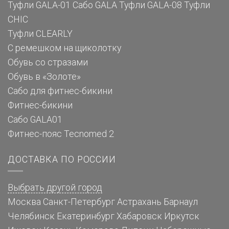
Туфли GALA-01
Сабо GALA
Туфли GALA-08
Туфли
CHIC
Туфли CLEARLY
С ремешком на щиколотку
Обувь со стразами
Обувь в «Золоте»
Сабо для фитнес-бикини
Фитнес-бикини
Сабо GALA01
Фитнес-пояс Tecnomed 2
ДОСТАВКА ПО РОССИИ
Выбрать другой город
Москва
Санкт-Петербург
Астрахань
Барнаул
Челябинск
Екатеринбург
Хабаровск
Иркутск