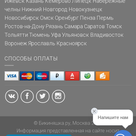
Ижевск
Казань
Кемерово
Липецк
Набережные
челны
Нижний Новгород
Новокузнецк
Новосибирск
Омск
Оренбург
Пенза
Пермь
Ростов-на-Дону
Рязань
Самара
Саратов
Томск
Тольятти
Тюмень
Уфа
Ульяновск
Владивосток
Воронеж
Ярославль
Красноярск
СПОСОБЫ ОПЛАТЫ
Напишите нам
© Бикиняшка.ру, Москва 2026
Информация представленная на сайте носит