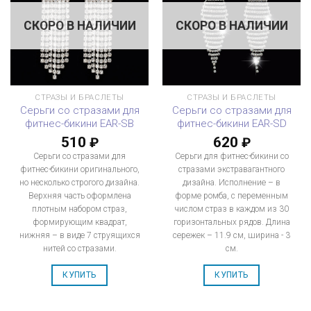
СКОРО В НАЛИЧИИ
СКОРО В НАЛИЧИИ
СТРАЗЫ И БРАСЛЕТЫ
СТРАЗЫ И БРАСЛЕТЫ
Серьги со стразами для
Серьги со стразами для
фитнес-бикини EAR-SB
фитнес-бикини EAR-SD
510
620
₽
₽
Серьги со стразами для
Серьги для фитнес-бикини со
фитнес-бикини оригинального,
стразами экстравагантного
но несколько строгого дизайна.
дизайна. Исполнение – в
Верхняя часть оформлена
форме ромба, с переменным
плотным набором страз,
числом страз в каждом из 30
формирующим квадрат,
горизонтальных рядов. Длина
нижняя – в виде 7 струящихся
сережек – 11.9 см, ширина - 3
нитей со стразами.
см.
КУПИТЬ
КУПИТЬ