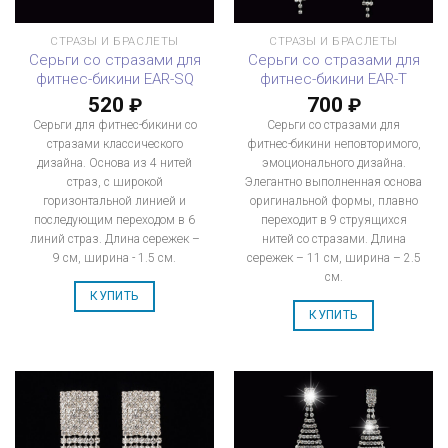
СТРАЗЫ И БРАСЛЕТЫ
СТРАЗЫ И БРАСЛЕТЫ
Серьги со стразами для
Серьги со стразами для
фитнес-бикини EAR-SQ
фитнес-бикини EAR-T
520
700
₽
₽
Серьги для фитнес-бикини со
Серьги со стразами для
стразами классического
фитнес-бикини неповторимого,
дизайна. Основа из 4 нитей
эмоционального дизайна.
страз, с широкой
Элегантно выполненная основа
горизонтальной линией и
оригинальной формы, плавно
последующим переходом в 6
переходит в 9 струящихся
линий страз. Длина сережек –
нитей со стразами. Длина
9 см, ширина - 1.5 см.
сережек – 11 см, ширина – 2.5
см.
КУПИТЬ
КУПИТЬ