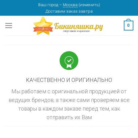
Skip
Ваш город
–
Москва
(
изменить
)
изменить
МОСКВА
Доставим заказ
завтра
to
content
0
КАЧЕСТВЕННО И ОРИГИНАЛЬНО
Мы работаем с оригинальной продукцией от
ведущих брендов, а также сами проверяем все
товары в каждом заказе перед тем, как
отправить их Вам